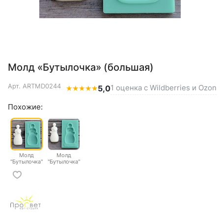
Молд «Бутылочка» (большая)
Арт.
ARTMD0244
1 оценка с Wildberries и Ozon
★
★
★
★
★
5,0
Похожие:
Молд
Молд
"Бутылочка"
"Бутылочка"
большая
малая