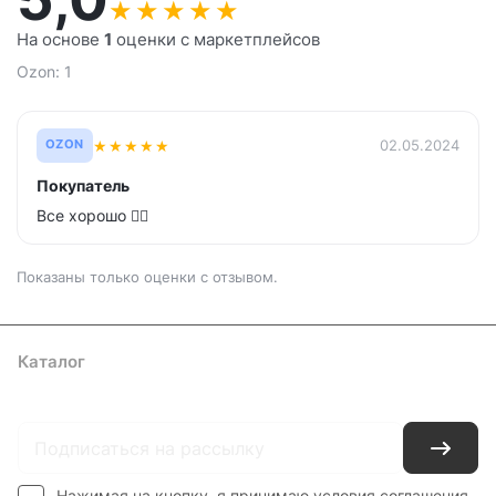
★
★
★
★
★
На основе
1
оценки с маркетплейсов
Ozon: 1
★
★
★
★
★
02.05.2024
OZON
Покупатель
Все хорошо 👌🏻
Показаны только оценки с отзывом.
Каталог
Где купить
Условия оплаты
Условия доставки
Контакты
Нажимая на кнопку, я принимаю условия соглашения.