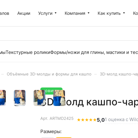
алов
Акции
Услуги
Компания
Как купить
К
рмы
Текстурные ролики
Формы/ножи для глины, мастики и тес
–
–
Объёмные 3D-молды и формы для кашпо
3D-молд кашпо-чар
НОВИНКА
3D-молд кашпо-чар
Арт.
ARTMD2425
1 оценка с Wil
★
★
★
★
★
5,0
Размеры: