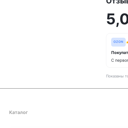
Отзы
5,
OZON
Покупат
С перво
Показаны т
Каталог
Где купить
Условия оплаты
Условия доставк