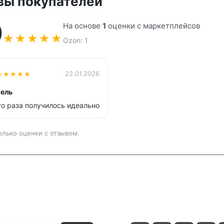
вы покупателей
0
На основе
1
оценки с маркетплейсов
★
★
★
★
★
Ozon: 1
★
★
★
★
★
22.01.2026
ель
го раза получилось идеально
олько оценки с отзывом.
и
Контакты