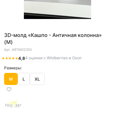
3D-молд «Кашпо - Античная колонна»
(M)
Арт.
ARTMD2350
4 оценки с Wildberries и Ozon
★
★
★
★
★
4,8
Размеры:
M
L
XL