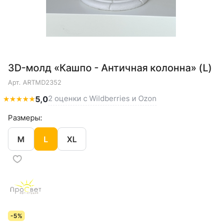
3D-молд «Кашпо - Античная колонна» (L)
Арт.
ARTMD2352
2 оценки с Wildberries и Ozon
★
★
★
★
★
5,0
Размеры:
M
L
XL
-5%