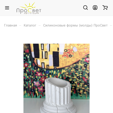
–
–
–
Главная
Каталог
Силиконовые формы (молды) ПроСвет