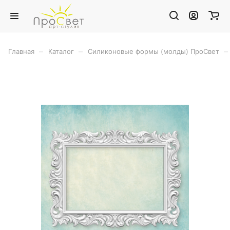
–
–
–
Главная
Каталог
Силиконовые формы (молды) ПроСвет