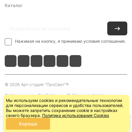
Каталог
Где купить
Условия оплаты
Условия доставки
Контакты
Нажимая на кнопку, я принимаю условия соглашения.
© 2026 Арт-студия "ПроСвет"®
Соглашение на обработку
Публичная оферта
Мы используем cookies и рекомендательные технологии
персональных данных
(пользовательское
для персонализации сервисов и удобства пользователей.
соглашение)
Вы можете запретить сохранение cookie в настройках
своего браузера.
Политика использования Cookies
Хорошо
Главная
Каталог
Корзина
Кабинет