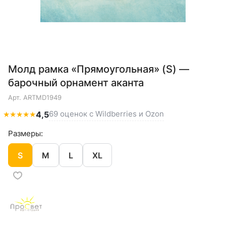
Молд рамка «Прямоугольная» (S) —
барочный орнамент аканта
Арт.
ARTMD1949
69 оценок с Wildberries и Ozon
★
★
★
★
★
4,5
Размеры:
S
M
L
XL