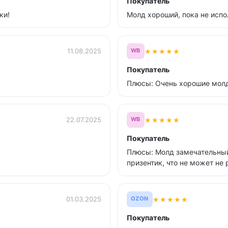
Покупатель
ки!
Молд хороший, пока не испо
★
★
★
★
★
11.08.2025
WB
Покупатель
Плюсы: Очень хорошие молды
★
★
★
★
★
22.07.2025
WB
Покупатель
Плюсы: Молд замечательный
призентик, что не может не
★
★
★
★
★
01.03.2025
OZON
Покупатель