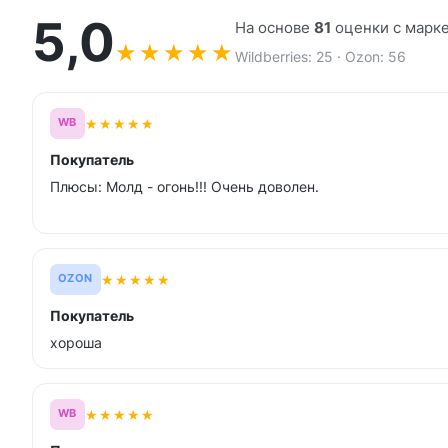
5,0
На основе
81
оценки с марк
★
★
★
★
★
Wildberries: 25 · Ozon: 56
★
★
★
★
★
WB
Покупатель
Плюсы: Молд - огонь!!! Очень доволен.
★
★
★
★
★
OZON
Покупатель
хороша
★
★
★
★
★
WB