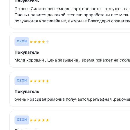
Покупатель
Плюсы: Силиконовые молды арт-просвета - это уже клас
Очень нравится до какой степени проработаны все мел
получаются красивейшие, ажурные.Благодарю создател
★
★
★
★
★
OZON
Покупатель
Молд хороший , цена завышена , время покажет на скол
★
★
★
★
★
OZON
Покупатель
очень красивая рамочка получается.рельефная .реком
★
★
★
★
★
OZON