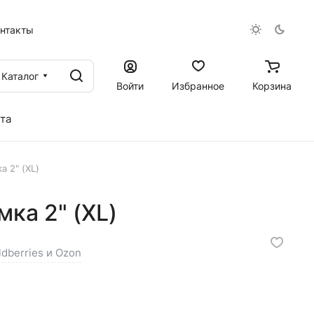
онтакты
Каталог
Войти
Избранное
Корзина
та
 2" (XL)
ка 2" (XL)
ldberries и Ozon