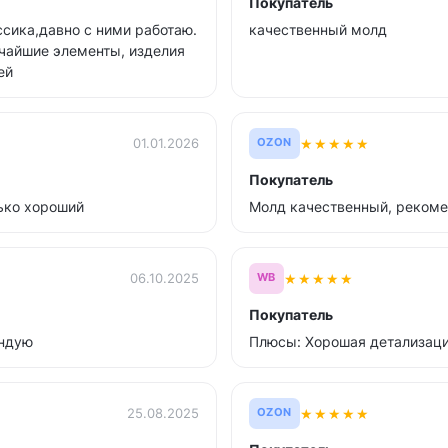
Покупатель
сика,давно с ними работаю.
качественный молд
ьчайшие элементы, изделия
ей
★
★
★
★
★
01.01.2026
OZON
Покупатель
ько хороший
Молд качественный, рекоме
★
★
★
★
★
06.10.2025
WB
Покупатель
ендую
Плюсы: Хорошая детализация
★
★
★
★
★
25.08.2025
OZON