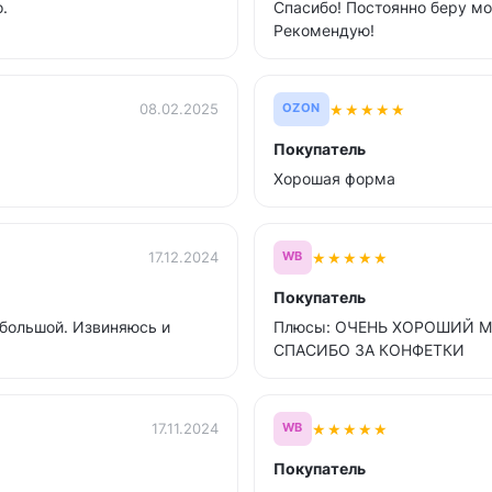
.
Спасибо! Постоянно беру мо
Рекомендую!
★
★
★
★
★
08.02.2025
OZON
Покупатель
Хорошая форма
★
★
★
★
★
17.12.2024
WB
Покупатель
 большой. Извиняюсь и
Плюсы: ОЧЕНЬ ХОРОШИЙ 
СПАСИБО ЗА КОНФЕТКИ
★
★
★
★
★
17.11.2024
WB
Покупатель