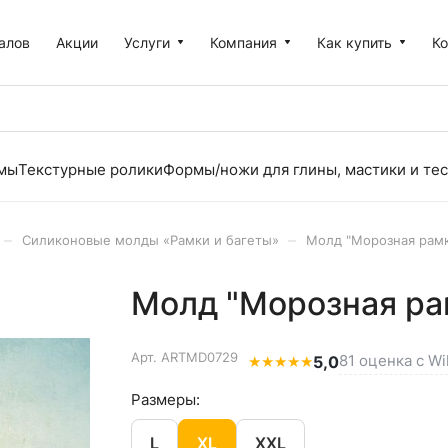
алов
Акции
Услуги
Компания
Как купить
К
рмы
Текстурные ролики
Формы/ножи для глины, мастики и тес
–
–
Силиконовые молды «Рамки и багеты»
Молд "Морозная рамка
Молд "Морозная рам
Арт.
ARTMD0729
81 оценка с Wi
★
★
★
★
★
5,0
Размеры:
L
XL
XXL