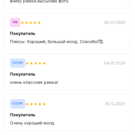
внизу рамки.Высылаю фото.
★
★
★
★
★
05.01.2026
WB
Покупатель
Плюсы: Хороший, большой молд. Спасибо!🥰
★
★
★
★
★
04.01.2026
OZON
Покупатель
очень классная рамка!
★
★
★
★
★
16.12.2025
OZON
Покупатель
Очень хороший молд