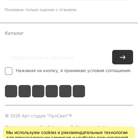
Показаны только оценки с отзывом.
Каталог
Где купить
Условия оплаты
Условия доставки
Контакты
Нажимая на кнопку, я принимаю условия соглашения.
© 2026 Арт-студия "ПроСвет"®
Соглашение на обработку
Публичная оферта
Мы используем cookies и рекомендательные технологии
персональных данных
(пользовательское
для персонализации сервисов и удобства пользователей.