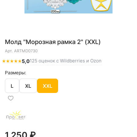
Молд "Морозная рамка 2" (XXL)
Арт.
ARTMD0730
125 оценок с Wildberries и Ozon
★
★
★
★
★
5,0
Размеры:
L
XL
XXL
1 250 ₽