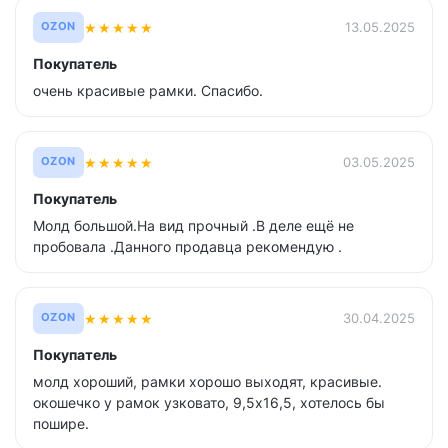
★
★
★
★
★
13.05.2025
OZON
Покупатель
очень красивые рамки. Спасибо.
★
★
★
★
★
03.05.2025
OZON
Покупатель
Молд большой.На вид прочный .В деле ещё не
пробовала .Данного продавца рекомендую .
★
★
★
★
★
30.04.2025
OZON
Покупатель
молд хороший, рамки хорошо выходят, красивые.
окошечко у рамок узковато, 9,5х16,5, хотелось бы
пошире.