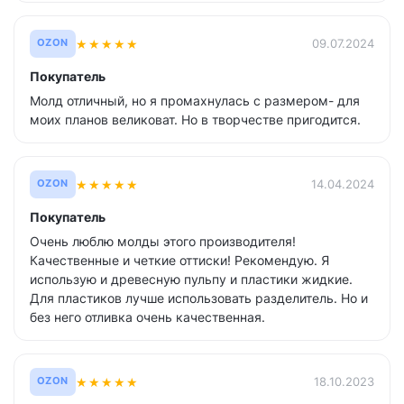
★
★
★
★
★
09.07.2024
OZON
Покупатель
Молд отличный, но я промахнулась с размером- для
моих планов великоват. Но в творчестве пригодится.
★
★
★
★
★
14.04.2024
OZON
Покупатель
Очень люблю молды этого производителя!
Качественные и четкие оттиски! Рекомендую. Я
использую и древесную пульпу и пластики жидкие.
Для пластиков лучше использовать разделитель. Но и
без него отливка очень качественная.
★
★
★
★
★
18.10.2023
OZON