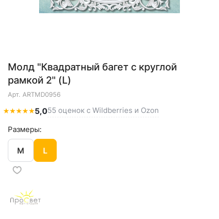
Молд "Квадратный багет с круглой
рамкой 2" (L)
Арт.
ARTMD0956
55 оценок с Wildberries и Ozon
★
★
★
★
★
5,0
Размеры:
M
L