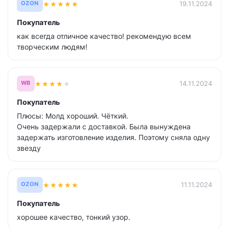
★
★
★
★
★
19.11.2024
OZON
Покупатель
как всегда отличное качество! рекомендую всем
творческим людям!
★
★
★
★
★
14.11.2024
WB
Покупатель
Плюсы: Молд хороший. Чёткий.
Очень задержали с доставкой. Была вынуждена
задержать изготовление изделия. Поэтому сняла одну
звезду
★
★
★
★
★
11.11.2024
OZON
Покупатель
хорошее качество, тонкий узор.