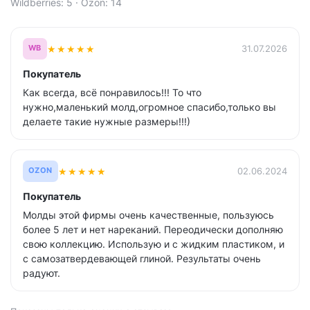
Wildberries: 5 · Ozon: 14
★
★
★
★
★
31.07.2026
WB
Покупатель
Как всегда, всё понравилось!!! То что
нужно,маленький молд,огромное спасибо,только вы
делаете такие нужные размеры!!!)
★
★
★
★
★
02.06.2024
OZON
Покупатель
Молды этой фирмы очень качественные, пользуюсь
более 5 лет и нет нареканий. Переодически дополняю
свою коллекцию. Использую и с жидким пластиком, и
с самозатвердевающей глиной. Результаты очень
радуют.