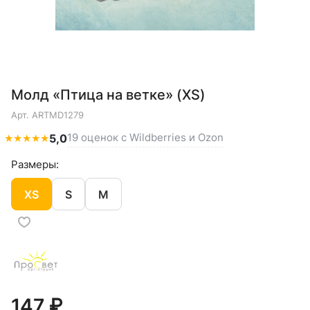
Молд «Птица на ветке» (XS)
Арт.
ARTMD1279
19 оценок с Wildberries и Ozon
★
★
★
★
★
5,0
Размеры:
XS
S
M
147 ₽