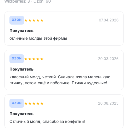
Wildberries: 8 · Ozon: 60
★
★
★
★
★
07.04.2026
OZON
Покупатель
отличные молды этой фирмы
★
★
★
★
★
20.03.2026
OZON
Покупатель
классный молд, четкий. Сначала взяла маленькую
птичку, потом ещё и побольше. Птички чудесные!
★
★
★
★
★
26.08.2025
OZON
Покупатель
Отличный молд, спасибо за конфетки!