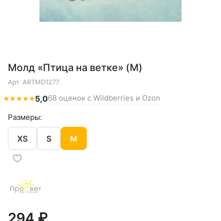
Молд «Птица на ветке» (M)
Арт.
ARTMD1277
68 оценок с Wildberries и Ozon
★
★
★
★
★
5,0
Размеры:
XS
S
M
294 ₽