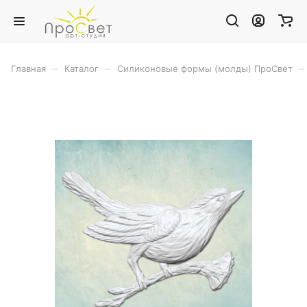
–
–
–
Главная
Каталог
Силиконовые формы (молды) ПроСвет