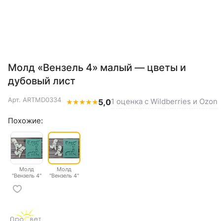
Молд «Вензель 4» малый — цветы и
дубовый лист
Арт.
ARTMD0334
1 оценка с Wildberries и Ozon
★
★
★
★
★
5,0
Похожие:
Молд
Молд
"Вензель 4"
"Вензель 4"
большой
малый