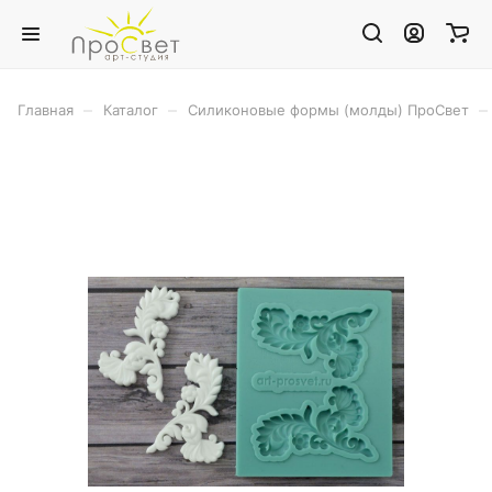
–
–
–
Главная
Каталог
Силиконовые формы (молды) ПроСвет