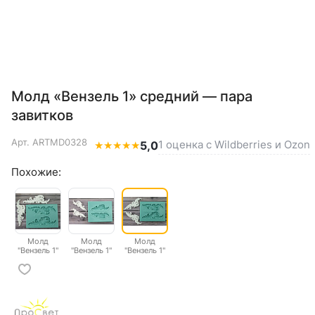
Молд «Вензель 1» средний — пара
завитков
Арт.
ARTMD0328
1 оценка с Wildberries и Ozon
★
★
★
★
★
5,0
Похожие:
Молд
Молд
Молд
"Вензель 1"
"Вензель 1"
"Вензель 1"
большой
малый
средний