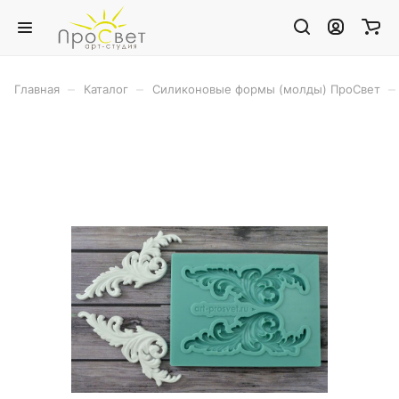
–
–
–
Главная
Каталог
Силиконовые формы (молды) ПроСвет