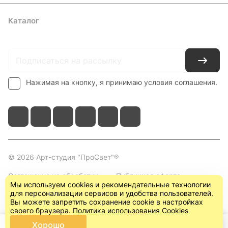
Каталог
Где купить
Условия оплаты
Условия доставки
Контакты
Нажимая на кнопку, я принимаю условия соглашения.
© 2026 Арт-студия "ПроСвет"®
Соглашение на обработку
Публичная оферта
Мы используем cookies и рекомендательные технологии
персональных данных
(пользовательское
для персонализации сервисов и удобства пользователей.
соглашение)
Вы можете запретить сохранение cookie в настройках
своего браузера.
Политика использования Cookies
Хорошо