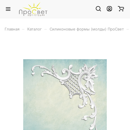
–
–
–
Главная
Каталог
Силиконовые формы (молды) ПроСвет