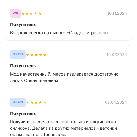
★
★
★
★
★
16.11.2024
WB
Покупатель
Все, как всегда на высоте +Сладости-респект!
★
★
★
★
★
10.07.2024
OZON
Покупатель
Мод качественный, масса извлекается достаточно
легко. Очень довольна
★
★
★
★
★
09.04.2024
OZON
Покупатель
Получилось сделать слепок только из акрилового
силикона. Делала из других материалов - веточки
отламываются. Тоненькие.