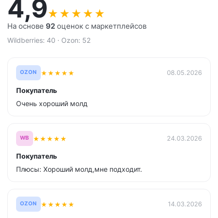
4,9
★
★
★
★
★
На основе
92
оценок с маркетплейсов
Wildberries: 40 · Ozon: 52
★
★
★
★
★
08.05.2026
OZON
Покупатель
Очень хороший молд
★
★
★
★
★
24.03.2026
WB
Покупатель
Плюсы: Хороший молд,мне подходит.
★
★
★
★
★
14.03.2026
OZON