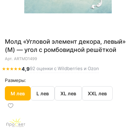
Молд «Угловой элемент декора, левый»
(M) — угол с ромбовидной решёткой
Арт.
ARTMD1499
92 оценки с Wildberries и Ozon
★
★
★
★
★
4,9
Размеры:
M лев
L лев
XL лев
XXL лев