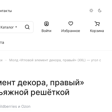
онтакты
Каталог
Войти
Избранное
Корзина
та
–
ки
Молд «Угловой элемент декора, правый» (XXL) — угол с
мент декора, правый»
льяжной решёткой
ldberries и Ozon