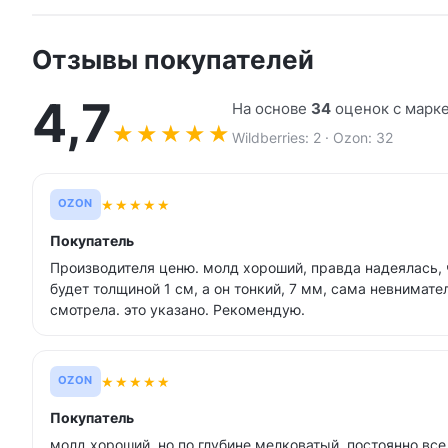
Отзывы покупателей
4,7
На основе
34
оценок с марк
★
★
★
★
★
Wildberries: 2 · Ozon: 32
★
★
★
★
★
OZON
Покупатель
Производителя ценю. молд хороший, правда надеялась, 
будет толщиной 1 см, а он тонкий, 7 мм, сама невнимат
смотрела. это указано. Рекомендую.
★
★
★
★
★
OZON
Покупатель
молд хороший, но по глубине мелковатый, постоянно вс