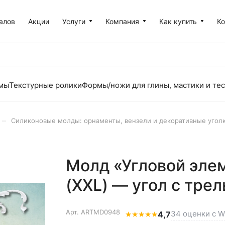
алов
Акции
Услуги
Компания
Как купить
К
рмы
Текстурные ролики
Формы/ножи для глины, мастики и тес
–
Силиконовые молды: орнаменты, вензели и декоративные угол
Молд «Угловой эле
(XXL) — угол с тре
Арт.
ARTMD0948
34 оценки с Wi
★
★
★
★
★
4,7