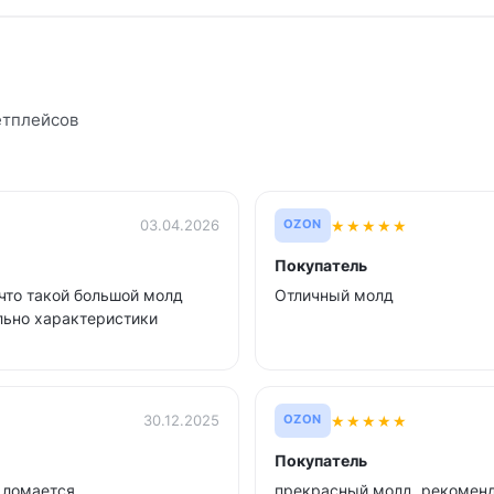
етплейсов
★
★
★
★
★
03.04.2026
OZON
Покупатель
что такой большой молд
Отличный молд
ельно характеристики
★
★
★
★
★
30.12.2025
OZON
Покупатель
е ломается
прекрасный молд, рекомен