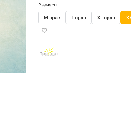
Размеры:
M прав
L прав
XL прав
X