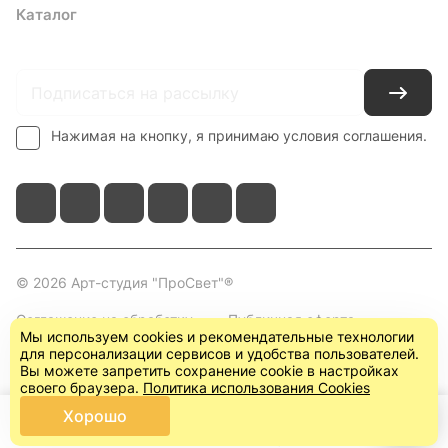
Каталог
Где купить
Условия оплаты
Условия доставки
Контакты
Нажимая на кнопку, я принимаю условия соглашения.
© 2026 Арт-студия "ПроСвет"®
Соглашение на обработку
Публичная оферта
Мы используем cookies и рекомендательные технологии
персональных данных
(пользовательское
для персонализации сервисов и удобства пользователей.
соглашение)
Вы можете запретить сохранение cookie в настройках
своего браузера.
Политика использования Cookies
Хорошо
Главная
Каталог
Корзина
Кабинет