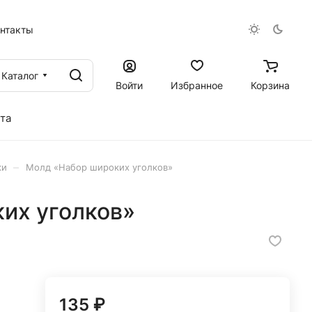
онтакты
Каталог
Войти
Избранное
Корзина
та
–
ки
Молд «Набор широких уголков»
их уголков»
135 ₽