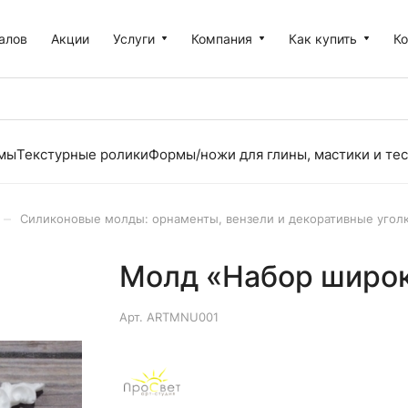
алов
Акции
Услуги
Компания
Как купить
К
рмы
Текстурные ролики
Формы/ножи для глины, мастики и тес
–
Силиконовые молды: орнаменты, вензели и декоративные угол
Молд «Набор широк
Арт.
ARTMNU001