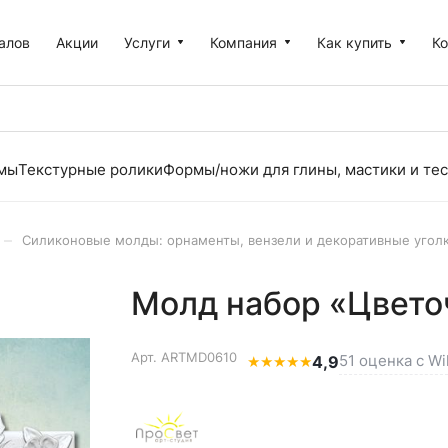
алов
Акции
Услуги
Компания
Как купить
К
рмы
Текстурные ролики
Формы/ножи для глины, мастики и тес
–
Силиконовые молды: орнаменты, вензели и декоративные угол
Молд набор «Цвето
Арт.
ARTMD0610
51 оценка с Wi
★
★
★
★
★
4,9