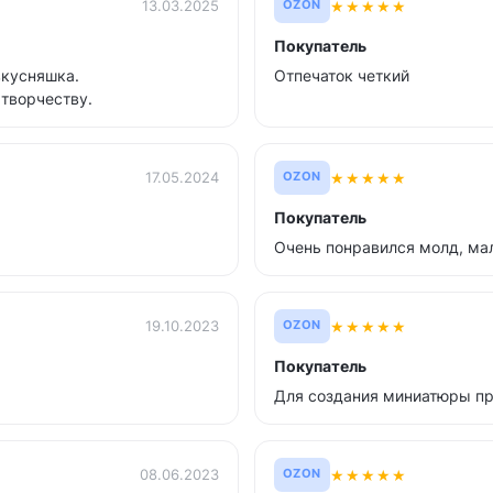
★
★
★
★
★
13.03.2025
OZON
Покупатель
вкусняшка.
Отпечаток четкий
 творчеству.
★
★
★
★
★
17.05.2024
OZON
Покупатель
Очень понравился молд, мал
★
★
★
★
★
19.10.2023
OZON
Покупатель
Для создания миниатюры пр
★
★
★
★
★
08.06.2023
OZON