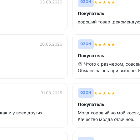
★
★
★
★
★
03.08.2026
OZON
Покупатель
хороший товар ,рекоменду
★
★
★
★
★
20.06.2026
OZON
Покупатель
😄 Чтото с размером, совсем
Обманываюсь при выборе. 
★
★
★
★
★
31.08.2025
OZON
Покупатель
как и у всех других
Молд хороший,но мой косяк
Качество молда отличное.