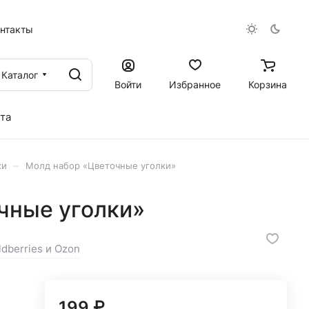
онтакты
Каталог
Войти
Избранное
Корзина
та
–
ки
Молд набор «Цветочные уголки»
чные уголки»
ldberries и Ozon
199 ₽