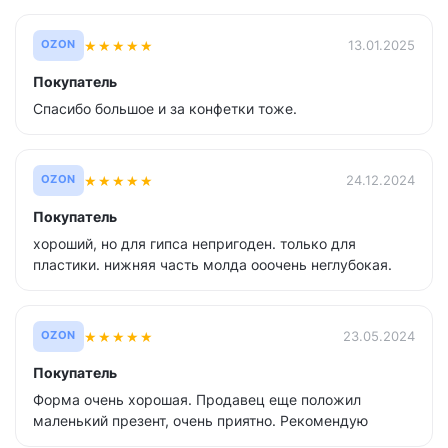
★
★
★
★
★
13.01.2025
OZON
Покупатель
Спасибо большое и за конфетки тоже.
★
★
★
★
★
24.12.2024
OZON
Покупатель
хороший, но для гипса непригоден. только для
пластики. нижняя часть молда ооочень неглубокая.
★
★
★
★
★
23.05.2024
OZON
Покупатель
Форма очень хорошая. Продавец еще положил
маленький презент, очень приятно. Рекомендую