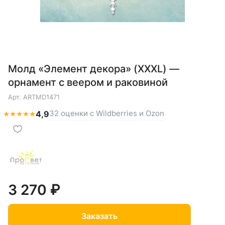
Молд «Элемент декора» (XXXL) —
орнамент с веером и раковиной
Арт.
ARTMD1471
32 оценки с Wildberries и Ozon
★
★
★
★
★
4,9
3 270 ₽
Заказать