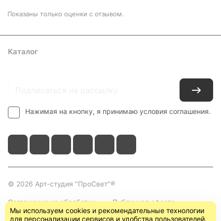
Показаны только оценки с отзывом.
Каталог
Где купить
Условия оплаты
Условия доставки
Контакты
Нажимая на кнопку, я принимаю условия соглашения.
© 2026 Арт-студия "ПроСвет"®
Соглашение на обработку
Публичная оферта
Мы используем cookies и рекомендательные технологии
персональных данных
(пользовательское
для персонализации сервисов и удобства пользователей.