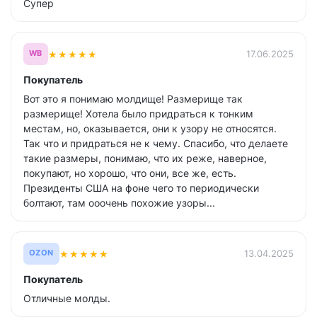
Супер
★
★
★
★
★
17.06.2025
WB
Покупатель
Вот это я понимаю молдище! Размерище так
размерище! Хотела было придраться к тонким
местам, но, оказывается, они к узору не относятся.
Так что и придраться не к чему. Спасибо, что делаете
такие размеры, понимаю, что их реже, наверное,
покупают, но хорошо, что они, все же, есть.
Президенты США на фоне чего то периодически
болтают, там ооочень похожие узоры...
★
★
★
★
★
13.04.2025
OZON
Покупатель
Отличные молды.