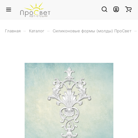
–
–
–
Главная
Каталог
Силиконовые формы (молды) ПроСвет