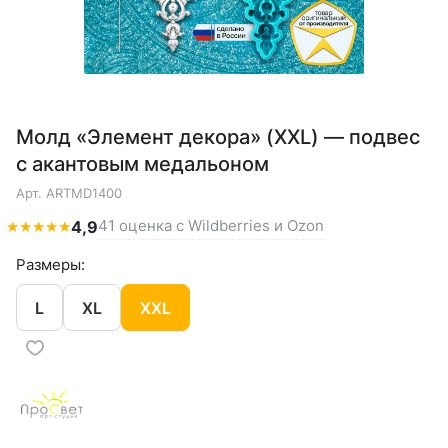
Молд «Элемент декора» (XXL) — подвес
с акантовым медальоном
Арт.
ARTMD1400
41 оценка с Wildberries и Ozon
★
★
★
★
★
4,9
Размеры:
L
XL
XXL