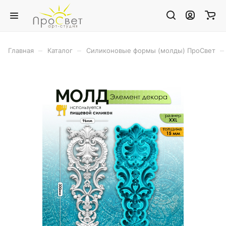
–
–
–
Главная
Каталог
Силиконовые формы (молды) ПроСвет