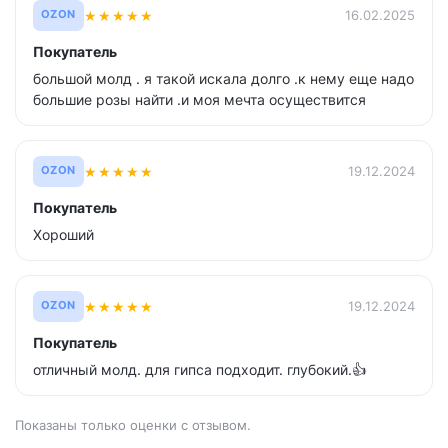
★
★
★
★
★
16.02.2025
OZON
Покупатель
большой молд . я такой искала долго .к нему еще надо
большие розы найти .и моя мечта осуществится
★
★
★
★
★
19.12.2024
OZON
Покупатель
Хороший
★
★
★
★
★
19.12.2024
OZON
Покупатель
отличный молд. для гипса подходит. глубокий.👍
Показаны только оценки с отзывом.