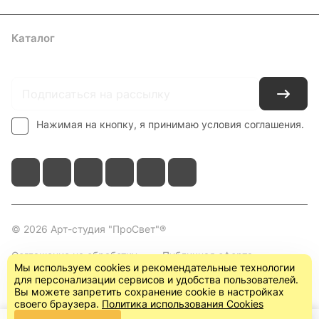
Каталог
Где купить
Условия оплаты
Условия доставки
Контакты
Нажимая на кнопку, я принимаю условия соглашения.
© 2026 Арт-студия "ПроСвет"®
Соглашение на обработку
Публичная оферта
Мы используем cookies и рекомендательные технологии
персональных данных
(пользовательское
для персонализации сервисов и удобства пользователей.
соглашение)
Вы можете запретить сохранение cookie в настройках
своего браузера.
Политика использования Cookies