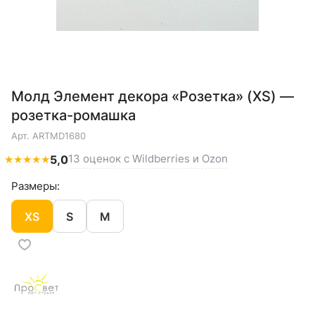
Молд Элемент декора «Розетка» (XS) —
розетка-ромашка
Арт.
ARTMD1680
13 оценок с Wildberries и Ozon
★
★
★
★
★
5,0
Размеры:
XS
S
M