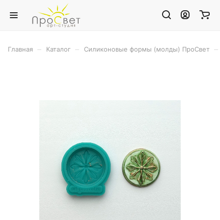
–
–
–
Главная
Каталог
Силиконовые формы (молды) ПроСвет