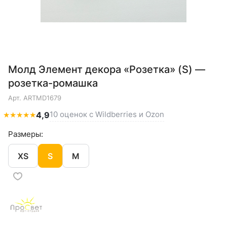
Молд Элемент декора «Розетка» (S) —
розетка-ромашка
Арт.
ARTMD1679
10 оценок с Wildberries и Ozon
★
★
★
★
★
4,9
Размеры:
XS
S
M