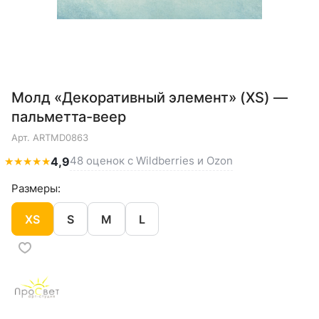
Молд «Декоративный элемент» (XS) —
пальметта-веер
Арт.
ARTMD0863
48 оценок с Wildberries и Ozon
★
★
★
★
★
4,9
Размеры:
XS
S
M
L