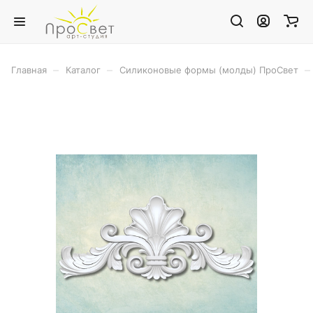
–
–
–
Главная
Каталог
Силиконовые формы (молды) ПроСвет