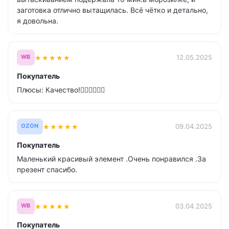
заготовка отлично вытащилась. Всё чётко и детально,
я довольна.
★
★
★
★
★
12.05.2025
WB
Покупатель
Плюсы: Качество!👍🏼👍🏼👍🏼
★
★
★
★
★
09.04.2025
OZON
Покупатель
Маленький красивый элемент .Очень понравился .За
презент спасибо.
★
★
★
★
★
03.04.2025
WB
Покупатель