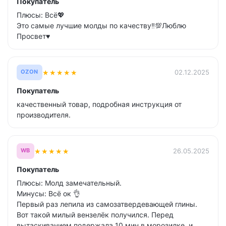
Покупатель
Плюсы: Всё💖
Это самые лучшие молды по качеству‼️💯Люблю
Просвет♥️
★
★
★
★
★
02.12.2025
OZON
Покупатель
качественный товар, подробная инструкция от
производителя.
★
★
★
★
★
26.05.2025
WB
Покупатель
Плюсы: Молд замечательный.
Минусы: Всё ок 👌
Первый раз лепила из самозатвердевающей глины.
Вот такой милый вензелёк получился. Перед
вытаскиванием подержала 10 мин.в морозилке, и