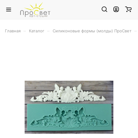
–
–
–
Главная
Каталог
Силиконовые формы (молды) ПроСвет