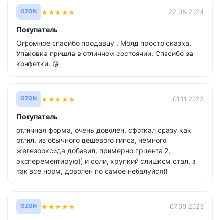
★
★
★
★
★
22.05.2024
OZON
Покупатель
Огромное спасибо продавцу . Молд просто сказка.
Упаковка пришла в отличном состоянии. Спасибо за
конфетки. 😘
★
★
★
★
★
01.11.2023
OZON
Покупатель
отличная форма, очень доволен, сфоткал сразу как
отлил, из обычного дешевого гипса, немного
железооксида добавил, примерно прцента 2,
эксперементирую)) и соли, хрупкий слишком стал, а
так все норм, доволен по самое небалуйся))
★
★
★
★
★
07.09.2023
OZON