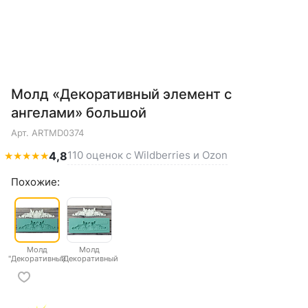
Молд «Декоративный элемент с
ангелами» большой
Арт.
ARTMD0374
110 оценок с Wildberries и Ozon
★
★
★
★
★
4,8
Похожие:
Молд
Молд
"Декоративный
"Декоративный
элемент с
элемент с
ангелами"
ангелами"
большой
малый