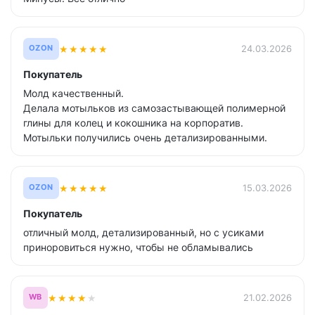
★
★
★
★
★
24.03.2026
OZON
Покупатель
Молд качественный.
Делала мотыльков из самозастывающей полимерной
глины для колец и кокошника на корпоратив.
Мотыльки получились очень детализированными.
★
★
★
★
★
15.03.2026
OZON
Покупатель
отличный молд, детализированный, но с усиками
приноровиться нужно, чтобы не обламывались
★
★
★
★
★
21.02.2026
WB