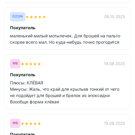
★
★
★
★
★
08.10.2025
OZON
Покупатель
маленький милый мотылечек. Для брошей на пальто
скорее всего мал. Но куда-нибудь точно прогодится
★
★
★
★
★
19.08.2025
WB
Покупатель
Плюсы: КЛЁВАЯ
Минусы: Жаль, что край для крыльев тонкий от чего
не подойдет для брошей и брелок из эпоксидки
Воообще форма клёвая
★
★
★
★
★
19.08.2025
WB
Покупатель