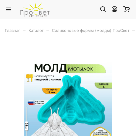
–
–
–
Главная
Каталог
Силиконовые формы (молды) ПроСвет