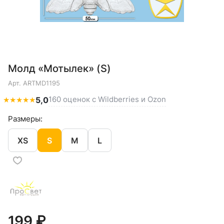
Молд «Мотылек» (S)
Арт.
ARTMD1195
160 оценок с Wildberries и Ozon
★
★
★
★
★
5,0
Размеры:
XS
S
M
L
199 ₽