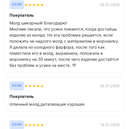
★
★
★
★
★
28.01.2026
OZON
Покупатель
Молд шикарный! Благодарю!
Многиие писали, что усики ломаются, когда достаёшь
изделие из молда. Но эта проблема решается, если
положить не надолго молд с материалом в морозилку.
Я делала из холодного фарфора, после того как
поместила его в молд, выравнила, положила в
морозилку на 30 минут, после чего изделие достаётся
без проблем и усики на месте. 💜
★
★
★
★
★
26.01.2026
OZON
Покупатель
отличный молд,детализация хорошая
★
★
★
★
★
16.01.2026
OZON