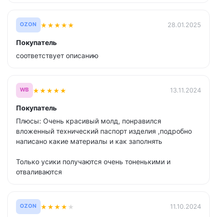
★
★
★
★
★
28.01.2025
OZON
Покупатель
соответствует описанию
★
★
★
★
★
13.11.2024
WB
Покупатель
Плюсы: Очень красивый молд, понравился
вложенный технический паспорт изделия ,подробно
написано какие материалы и как заполнять
Только усики получаются очень тоненькими и
отваливаются
★
★
★
★
★
11.10.2024
OZON