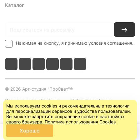
Каталог
Где купить
Условия оплаты
Условия доставки
Контакты
Нажимая на кнопку, я принимаю условия соглашения.
© 2026 Арт-студия "ПроСвет"®
Соглашение на обработку
Публичная оферта
Мы используем cookies и рекомендательные технологии
персональных данных
(пользовательское
для персонализации сервисов и удобства пользователей.
соглашение)
Вы можете запретить сохранение cookie в настройках
своего браузера.
Политика использования Cookies
Хорошо
Главная
Каталог
Корзина
Кабинет