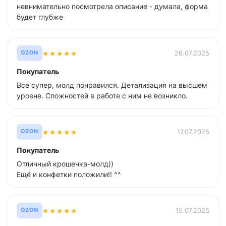
невнимательно посмотрела описание - думала, форма
будет глубже
★
★
★
★
★
26.07.2025
OZON
Покупатель
Все супер, молд понравился. Детализация на высшем
уровне. Сложностей в работе с ним не возникло.
★
★
★
★
★
17.07.2025
OZON
Покупатель
Отличный крошечка-молд))
Ещё и конфетки положили!! ^^
★
★
★
★
★
15.07.2025
OZON