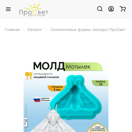
–
–
–
Главная
Каталог
Силиконовые формы (молды) ПроСвет