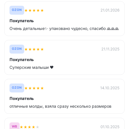
★
★
★
★
★
21.01.2026
OZON
Покупатель
Очень детальные✨ упаковано чудесно, спасибо 🙏🙏🙏
★
★
★
★
★
21.11.2025
OZON
Покупатель
Суперские малыши 🖤
★
★
★
★
★
14.10.2025
OZON
Покупатель
отличные молды, взяла сразу несколько размеров
★
★
★
★
★
01.10.2025
WB