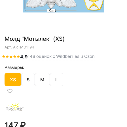
Молд "Мотылек" (XS)
Арт.
ARTMD1194
148 оценок с Wildberries и Ozon
★
★
★
★
★
4,9
Размеры:
XS
S
M
L
147 ₽