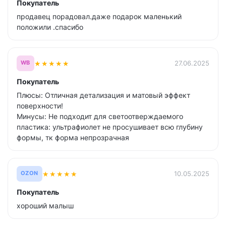
Покупатель
продавец порадовал.даже подарок маленький
положили .спасибо
★
★
★
★
★
27.06.2025
WB
Покупатель
Плюсы: Отличная детализация и матовый эффект
поверхности!
Минусы: Не подходит для светоотверждаемого
пластика: ультрафиолет не просушивает всю глубину
формы, тк форма непрозрачная
★
★
★
★
★
10.05.2025
OZON
Покупатель
хороший малыш