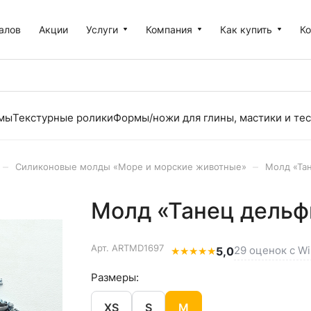
алов
Акции
Услуги
Компания
Как купить
К
рмы
Текстурные ролики
Формы/ножи для глины, мастики и тес
–
–
Силиконовые молды «Море и морские животные»
Молд «Та
Молд «Танец дельф
Арт.
ARTMD1697
29 оценок с Wi
★
★
★
★
★
5,0
Размеры:
XS
S
M