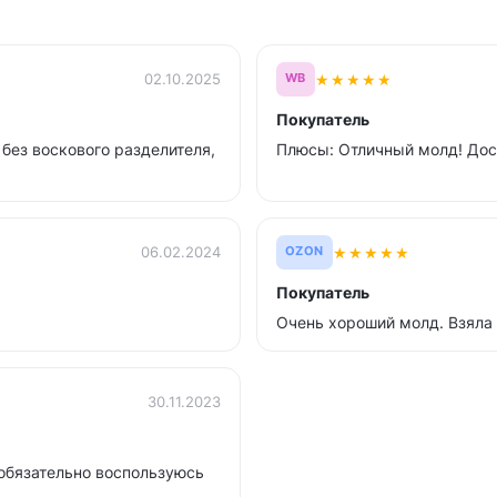
★
★
★
★
★
02.10.2025
WB
Покупатель
без воскового разделителя,
Плюсы: Отличный молд! Дос
★
★
★
★
★
06.02.2024
OZON
Покупатель
Очень хороший молд. Взяла
30.11.2023
 обязательно воспользуюсь