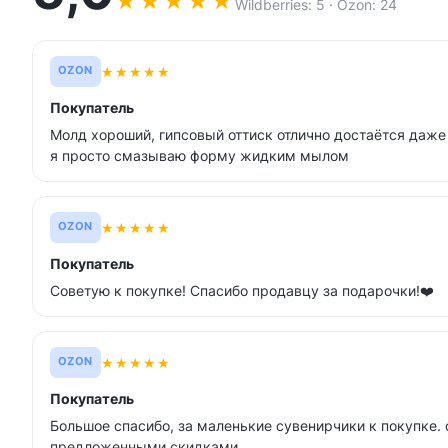
★
★
★
★
★
Wildberries: 5 · Ozon: 24
★
★
★
★
★
OZON
Покупатель
Молд хороший, гипсовый оттиск отлично достаётся даже 
я просто смазываю форму жидким мылом
★
★
★
★
★
OZON
Покупатель
Советую к покупке! Спасибо продавцу за подарочки!❤️
★
★
★
★
★
OZON
Покупатель
Большое спасибо, за маленькие сувенирчики к покупке.
предложенными скидками.