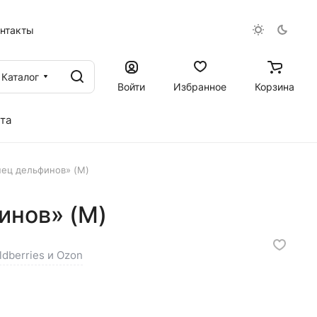
онтакты
Каталог
Войти
Избранное
Корзина
та
нец дельфинов» (M)
инов» (M)
ldberries и Ozon