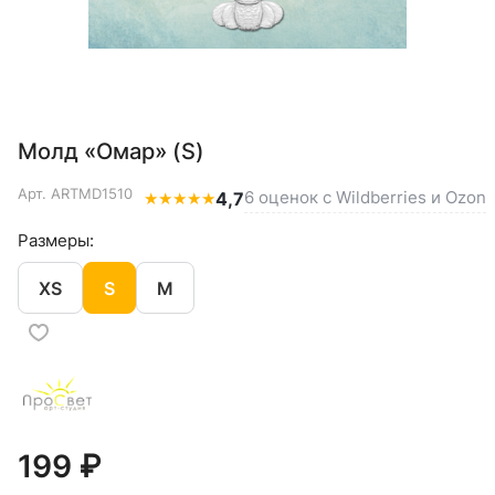
Молд «Омар» (S)
Арт.
ARTMD1510
6 оценок с Wildberries и Ozon
★
★
★
★
★
4,7
Размеры:
XS
S
M
199 ₽