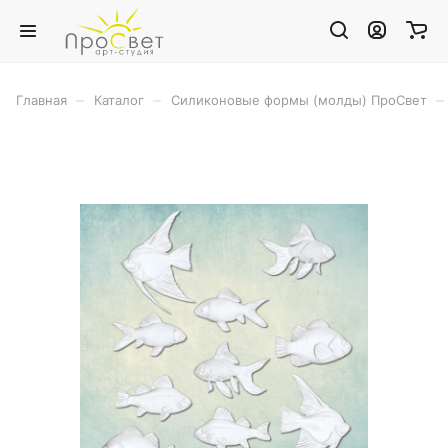
–
–
–
Главная
Каталог
Силиконовые формы (молды) ПроСвет