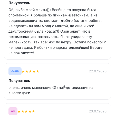
Покупатель
Ой, рыба моей мечты))) Вообще-то покупка была
спонтанной, я больше по птичкам-цветочкам, а из
водоплавающих только мант люблю (кстати, ребята,
не сделать ли вам молд с мантой, да ещё и чтоб
двусторонняя была краса?)) Озон знает, что в
рекомендациях показывать. Я как увидала эту
маленькость, так всё: нос по ветру, Остапа понесло! И
не прогадала. Рыбоньки очаровательнейшие! Берите,
не пожалеете!
★
★
★
★
★
22.07.2026
OZON
Покупатель
очень, очень маленькие 🤦♀️но☝детализация на
высоте 👍🐟
★
★
★
★
★
20.07.2026
WB