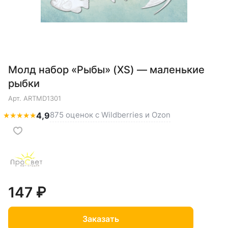
Молд набор «Рыбы» (XS) — маленькие
рыбки
Арт.
ARTMD1301
875 оценок с Wildberries и Ozon
★
★
★
★
★
4,9
147 ₽
Заказать