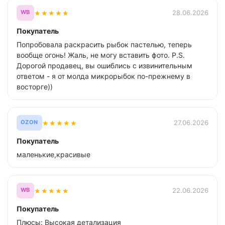
★
★
★
★
★
28.06.2026
WB
Покупатель
Попробовала раскрасить рыбок пастелью, теперь
вообще огонь! Жаль, не могу вставить фото. P.S.
Дорогой продавец, вы ошиблись с извинительным
ответом - я от молда микрорыбок по-прежнему в
восторге))
★
★
★
★
★
27.06.2026
OZON
Покупатель
маленькие,красивые
★
★
★
★
★
22.06.2026
WB
Покупатель
Плюсы: Высокая детализация