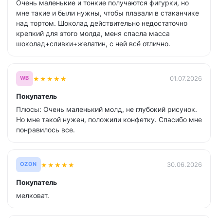
Очень маленькие и тонкие получаются фигурки, но
мне такие и были нужны, чтобы плавали в стаканчике
над тортом. Шоколад действительно недостаточно
крепкий для этого молда, меня спасла масса
шоколад+сливки+желатин, с ней всё отлично.
★
★
★
★
★
01.07.2026
WB
Покупатель
Плюсы: Очень маленький молд, не глубокий рисунок.
Но мне такой нужен, положили конфетку. Спасибо мне
понравилось все.
★
★
★
★
★
30.06.2026
OZON
Покупатель
мелковат.