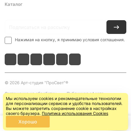
Каталог
Где купить
Условия оплаты
Условия доставки
Контакты
Нажимая на кнопку, я принимаю условия соглашения.
© 2026 Арт-студия "ПроСвет"®
Соглашение на обработку
Публичная оферта
Мы используем cookies и рекомендательные технологии
персональных данных
(пользовательское
для персонализации сервисов и удобства пользователей.
соглашение)
Вы можете запретить сохранение cookie в настройках
своего браузера.
Политика использования Cookies
Хорошо
Главная
Каталог
Корзина
Кабинет