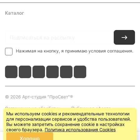
Каталог
Где купить
Условия оплаты
Условия доставки
Контакты
Нажимая на кнопку, я принимаю условия соглашения.
© 2026 Арт-студия "ПроСвет"®
Соглашение на обработку
Публичная оферта
Мы используем cookies и рекомендательные технологии
персональных данных
(пользовательское
для персонализации сервисов и удобства пользователей.
соглашение)
Вы можете запретить сохранение cookie в настройках
своего браузера.
Политика использования Cookies
Хорошо