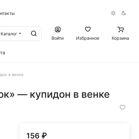
онтакты
Каталог
Войти
Избранное
Корзина
та
дон в венке
ок» — купидон в венке
156 ₽