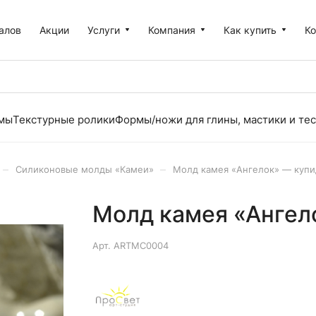
алов
Акции
Услуги
Компания
Как купить
К
рмы
Текстурные ролики
Формы/ножи для глины, мастики и тес
–
–
Силиконовые молды «Камеи»
Молд камея «Ангелок» — купи
Молд камея «Ангел
Арт.
ARTMC0004