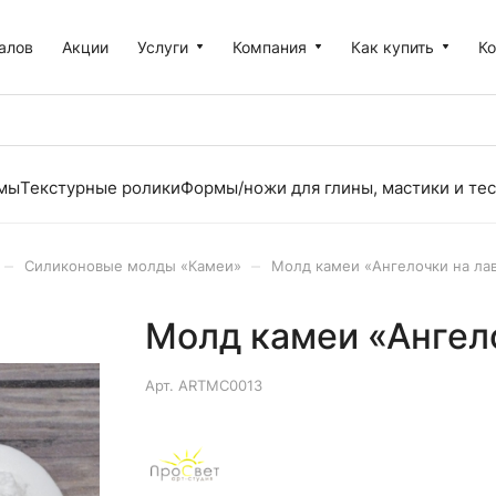
алов
Акции
Услуги
Компания
Как купить
К
рмы
Текстурные ролики
Формы/ножи для глины, мастики и тес
–
–
Силиконовые молды «Камеи»
Молд камеи «Ангелочки на ла
Молд камеи «Ангел
Арт.
ARTMC0013