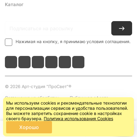
Каталог
Где купить
Условия оплаты
Условия доставки
Контакты
Нажимая на кнопку, я принимаю условия соглашения.
© 2026 Арт-студия "ПроСвет"®
Соглашение на обработку
Публичная оферта
Мы используем cookies и рекомендательные технологии
персональных данных
(пользовательское
для персонализации сервисов и удобства пользователей.
соглашение)
Вы можете запретить сохранение cookie в настройках
своего браузера.
Политика использования Cookies
Хорошо
Главная
Каталог
Корзина
Кабинет