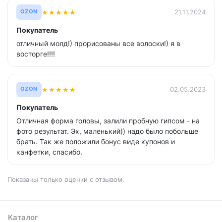
★
★
★
★
★
21.11.2024
OZON
Покупатель
отличный молд!) прорисованы все волоски!) я в
восторге!!!!
★
★
★
★
★
02.05.2023
OZON
Покупатель
Отличная форма головы, залили пробную гипсом - на
фото результат. Эх, маленький)) надо было побольше
брать. Так же положили бонус виде купонов и
канфетки, спасибо.
Показаны только оценки с отзывом.
Каталог
Где купить
Условия оплаты
Условия доставки