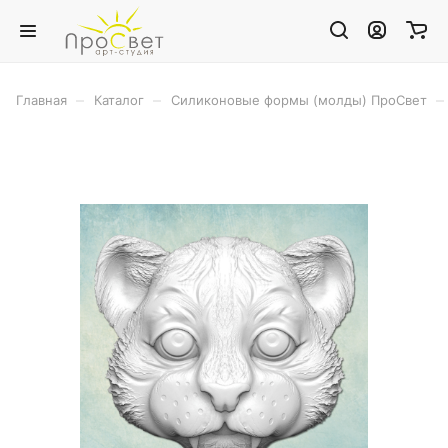
–
–
–
Главная
Каталог
Силиконовые формы (молды) ПроСвет