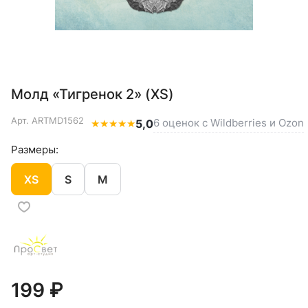
Молд «Тигренок 2» (XS)
Арт.
ARTMD1562
6 оценок с Wildberries и Ozon
★
★
★
★
★
5,0
Размеры:
XS
S
M
199 ₽