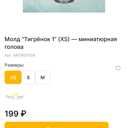
Молд "Тигрёнок 1" (XS) — миниатюрная
голова
Арт.
ARTMD1559
Размеры:
XS
S
M
199 ₽