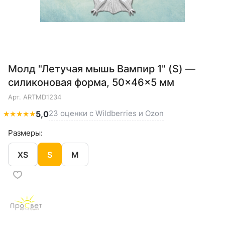
Молд "Летучая мышь Вампир 1" (S) —
силиконовая форма, 50×46×5 мм
Арт.
ARTMD1234
23 оценки с Wildberries и Ozon
★
★
★
★
★
5,0
Размеры:
XS
S
M