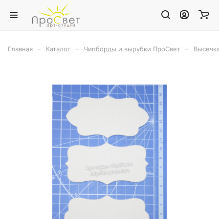
–
–
–
Главная
Каталог
Чипборды и вырубки ПроСвет
Высечк