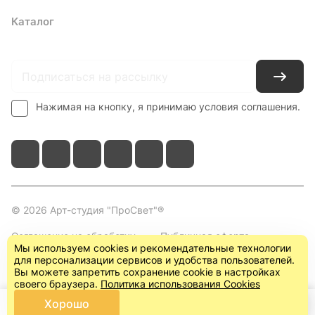
Каталог
Где купить
Условия оплаты
Условия доставки
Контакты
Нажимая на кнопку, я принимаю условия соглашения.
© 2026 Арт-студия "ПроСвет"®
Соглашение на обработку
Публичная оферта
Мы используем cookies и рекомендательные технологии
персональных данных
(пользовательское
для персонализации сервисов и удобства пользователей.
соглашение)
Вы можете запретить сохранение cookie в настройках
своего браузера.
Политика использования Cookies
Хорошо