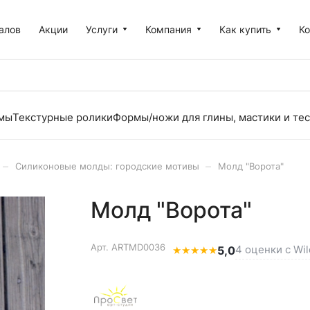
алов
Акции
Услуги
Компания
Как купить
К
рмы
Текстурные ролики
Формы/ножи для глины, мастики и тес
–
–
Силиконовые молды: городские мотивы
Молд "Ворота"
Молд "Ворота"
Арт.
ARTMD0036
4 оценки с Wil
★
★
★
★
★
5,0