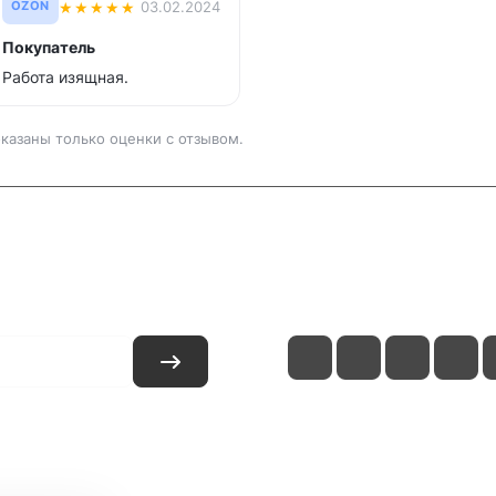
★
★
★
★
★
03.02.2024
OZON
Покупатель
Работа изящная.
казаны только оценки с отзывом.
и
Контакты