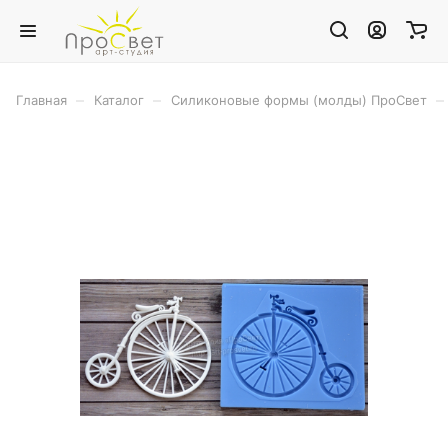
–
–
–
Главная
Каталог
Силиконовые формы (молды) ПроСвет