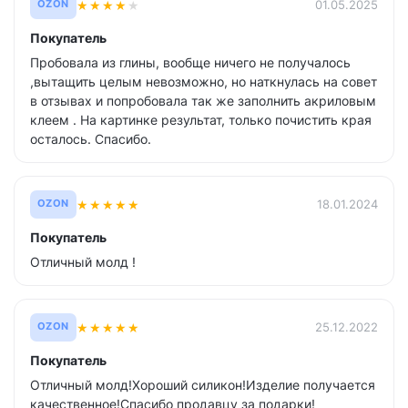
★
★
★
★
★
01.05.2025
OZON
Покупатель
Пробовала из глины, вообще ничего не получалось
,вытащить целым невозможно, но наткнулась на совет
в отзывах и попробовала так же заполнить акриловым
клеем . На картинке результат, только почистить края
осталось. Спасибо.
★
★
★
★
★
18.01.2024
OZON
Покупатель
Отличный молд !
★
★
★
★
★
25.12.2022
OZON
Покупатель
Отличный молд!Хороший силикон!Изделие получается
качественное!Спасибо продавцу за подарки!