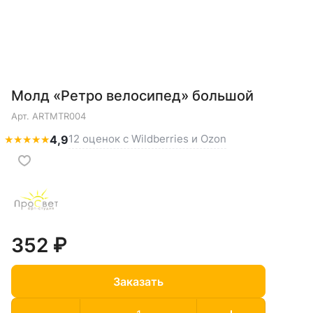
Молд «Ретро велосипед» большой
Арт.
ARTMTR004
12 оценок с Wildberries и Ozon
★
★
★
★
★
4,9
352 ₽
Заказать