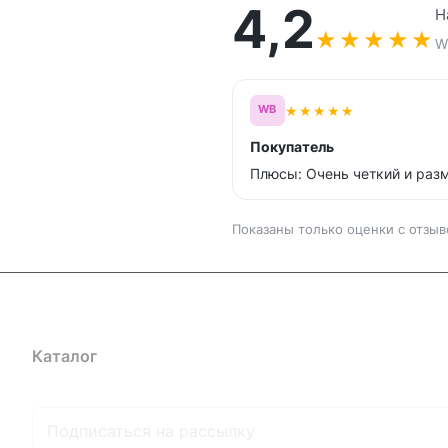
4,2
Н
★
★
★
★
★
Wi
★
★
★
★
★
WB
Покупатель
Плюсы: Очень четкий и раз
Показаны только оценки с отзыв
Каталог
Где купить
Условия оплаты
Условия доставк