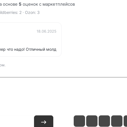
а основе
5
оценок с маркетплейсов
ldberries: 2 · Ozon: 3
18.06.2025
мер что надо! Отличный молд
ом.
и
Контакты