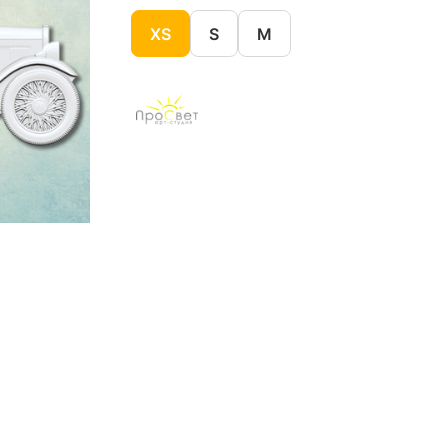
XS
S
M