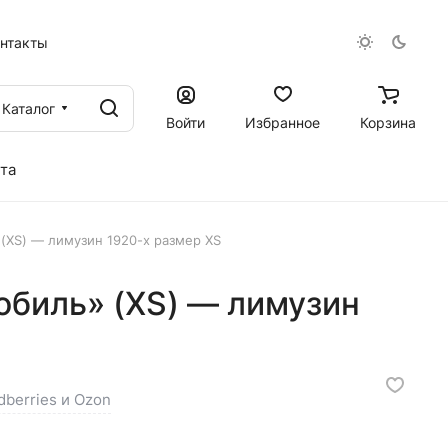
онтакты
Каталог
Войти
Избранное
Корзина
та
(XS) — лимузин 1920-х размер XS
обиль» (XS) — лимузин
dberries и Ozon