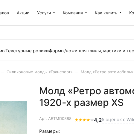
алов
Акции
Услуги
Компания
Как купить
К
рмы
Текстурные ролики
Формы/ножи для глины, мастики и тес
–
–
Силиконовые молды «Транспорт»
Молд «Ретро автомобиль» 
Молд «Ретро автом
1920-х размер XS
Арт.
ARTMD0888
5 оценок с Wil
★
★
★
★
★
4,2
Размеры: