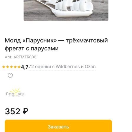
Молд «Парусник» — трёхмачтовый
фрегат с парусами
Арт.
ARTMTR006
72 оценки с Wildberries и Ozon
★
★
★
★
★
4,7
352 ₽
Заказать