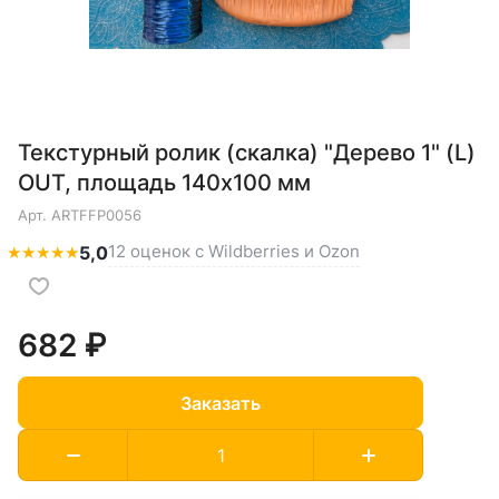
Текстурный ролик (скалка) "Дерево 1" (L)
OUT, площадь 140x100 мм
Арт.
ARTFFP0056
12 оценок с Wildberries и Ozon
★
★
★
★
★
5,0
682 ₽
Заказать