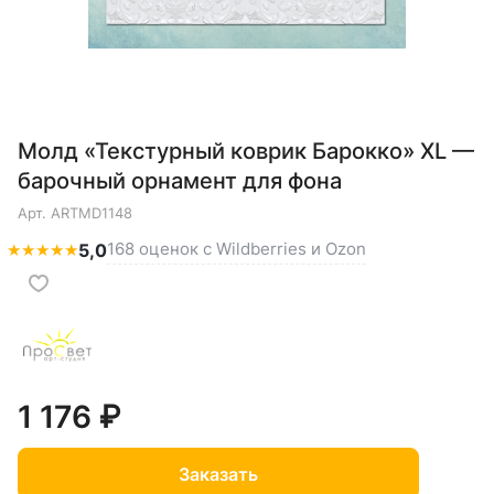
Молд «Текстурный коврик Барокко» XL —
барочный орнамент для фона
Арт.
ARTMD1148
168 оценок с Wildberries и Ozon
★
★
★
★
★
5,0
1 176 ₽
Заказать