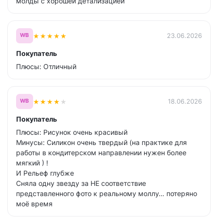
молды с хорошей детализацией
★
★
★
★
★
23.06.2026
WB
Покупатель
Плюсы: Отличный
★
★
★
★
★
18.06.2026
WB
Покупатель
Плюсы: Рисунок очень красивый
Минусы: Силикон очень твердый (на практике для
работы в кондитерском направлении нужен более
мягкий ) !
И Рельеф глубже
Сняла одну звезду за НЕ соответствие
представленного фото к реальному моллу… потеряно
моё время