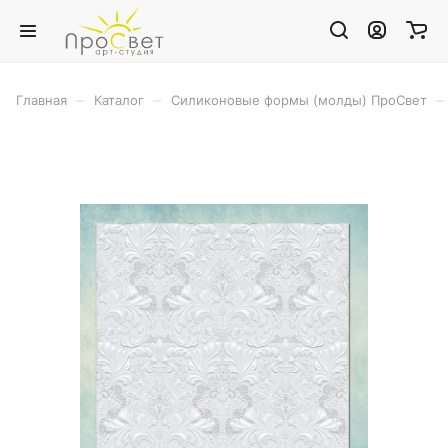
–
–
–
Главная
Каталог
Силиконовые формы (молды) ПроСвет