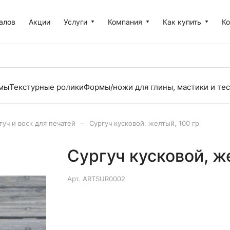
алов
Акции
Услуги
Компания
Как купить
К
рмы
Текстурные ролики
Формы/ножи для глины, мастики и тес
–
гуч и воск для печатей
Сургуч кусковой, желтый, 100 гр
Сургуч кусковой, ж
Арт.
ARTSUR0002