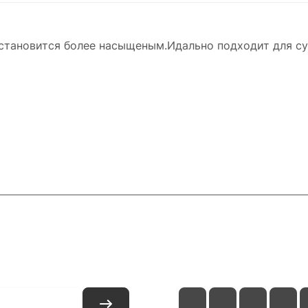
) становится более насыщеным.Идально подходит для с
и
Контакты