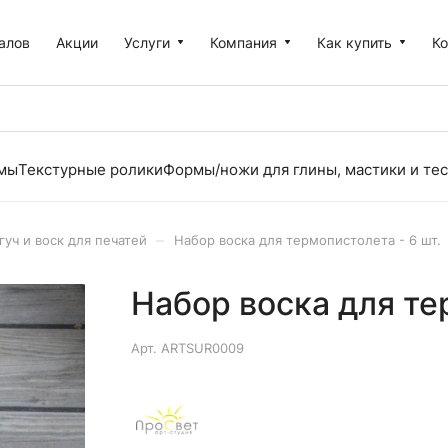
алов
Акции
Услуги
Компания
Как купить
К
рмы
Текстурные ролики
Формы/ножи для глины, мастики и тес
–
гуч и воск для печатей
Набор воска для термопистолета - 6 шт.
Набор воска для те
Арт.
ARTSUR0009