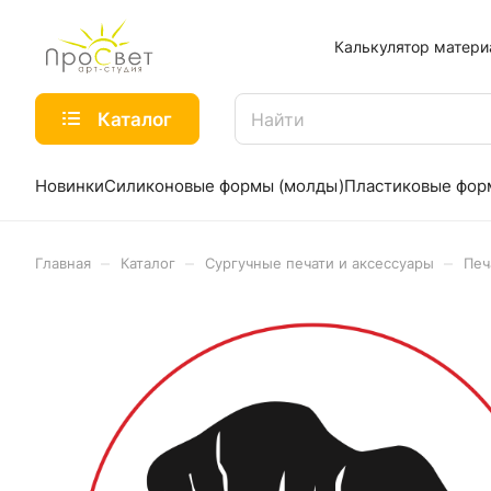
Калькулятор матери
Каталог
Новинки
Силиконовые формы (молды)
Пластиковые фо
–
–
–
Главная
Каталог
Сургучные печати и аксессуары
Печ