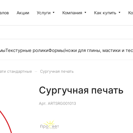
алов
Акции
Услуги
Компания
Как купить
К
рмы
Текстурные ролики
Формы/ножи для глины, мастики и тес
–
ати стандартные
Сургучная печать
Сургучная печать
Арт.
ARTSRG001013