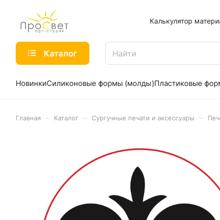
Калькулятор матери
Каталог
Новинки
Силиконовые формы (молды)
Пластиковые фо
–
–
–
Главная
Каталог
Сургучные печати и аксессуары
Печ