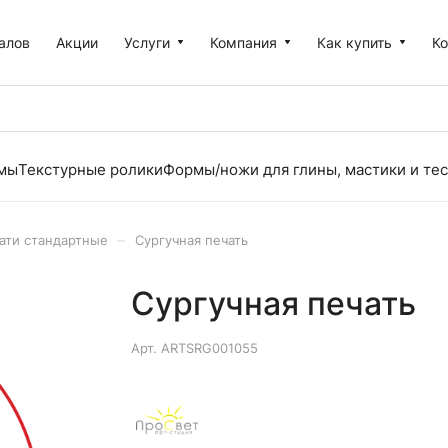
алов
Акции
Услуги
Компания
Как купить
К
рмы
Текстурные ролики
Формы/ножи для глины, мастики и тес
–
ати стандартные
Сургучная печать
Сургучная печать
Арт.
ARTSRG001055