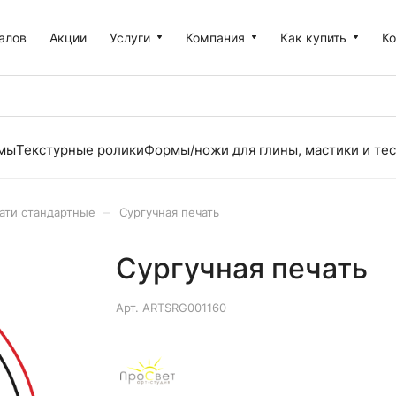
алов
Акции
Услуги
Компания
Как купить
К
рмы
Текстурные ролики
Формы/ножи для глины, мастики и тес
–
ати стандартные
Сургучная печать
Сургучная печать
Арт.
ARTSRG001160