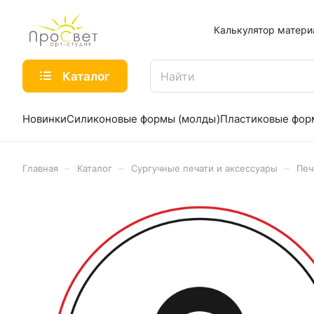
Калькулятор матери
Каталог
Новинки
Силиконовые формы (молды)
Пластиковые фо
–
–
–
Главная
Каталог
Сургучные печати и аксессуары
Печ