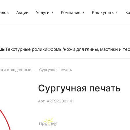
алов
Акции
Услуги
Компания
Как купить
К
рмы
Текстурные ролики
Формы/ножи для глины, мастики и тес
–
ати стандартные
Сургучная печать
Сургучная печать
Арт.
ARTSRG001141