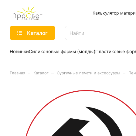
Калькулятор матери
Каталог
Новинки
Силиконовые формы (молды)
Пластиковые фо
–
–
–
Главная
Каталог
Сургучные печати и аксессуары
Печ